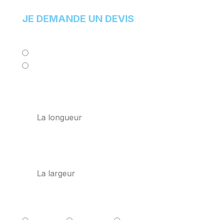
JE DEMANDE UN DEVIS
Type de porte *
Positif
Négatif
Longueur MM *
Largeur MM *
Éventail *